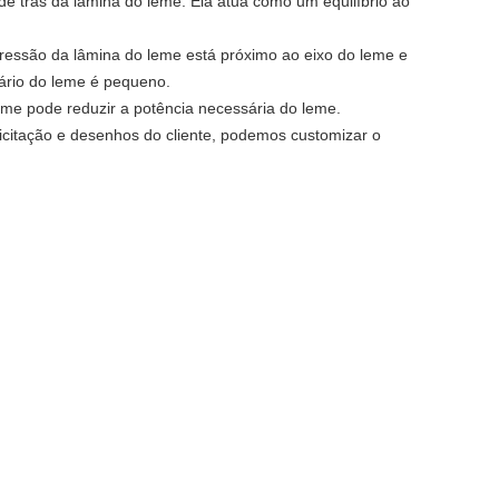
 de trás da lâmina do leme. Ela atua como um equilíbrio ao
pressão da lâmina do leme está próximo ao eixo do leme e
ário do leme é pequeno.
leme pode reduzir a potência necessária do leme.
icitação e desenhos do cliente, podemos customizar o