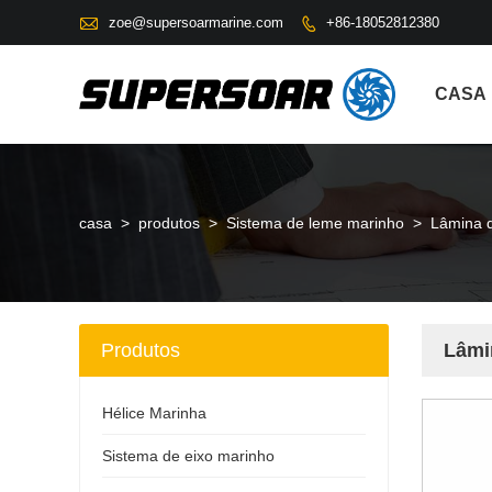

zoe@supersoarmarine.com
+86-18052812380

CASA
casa
>
produtos
>
Sistema de leme marinho
>
Lâmina 
Produtos
Lâmi
Hélice Marinha
Sistema de eixo marinho