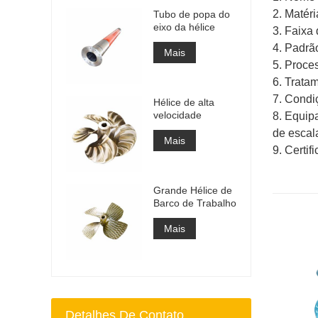
2. Matéri
Tubo de popa do
eixo da hélice
3. Faixa
4. Padrã
Mais
5. Proce
6. Trata
7. Condi
Hélice de alta
velocidade
8. Equipa
de escala
Mais
9. Certi
Grande Hélice de
Barco de Trabalho
Mais
Detalhes De Contato