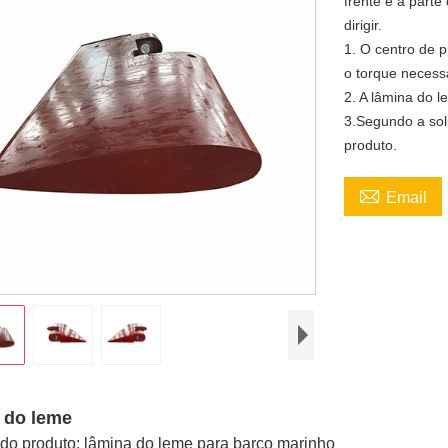
frente e a parte
dirigir.
1. O centro de 
o torque necess
2. A lâmina do 
3.Segundo a sol
produto.

Email
 do leme
do produto: lâmina do leme para barco marinho