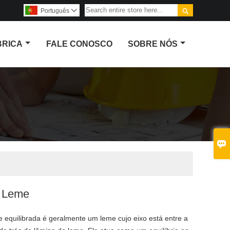

Português

BRICA
FALE CONOSCO
SOBRE NÓS

 Leme
e equilibrada é geralmente um leme cujo eixo está entre a